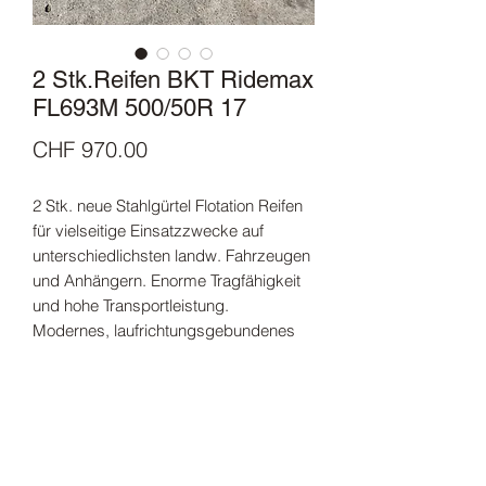
2 Stk.Reifen BKT Ridemax
FL693M 500/50R 17
Price
CHF 970.00
2 Stk. neue Stahlgürtel Flotation Reifen
für vielseitige Einsatzzwecke auf
unterschiedlichsten landw. Fahrzeugen
und Anhängern. Enorme Tragfähigkeit
und hohe Transportleistung.
Modernes, laufrichtungsgebundenes
Profil für sehr gute
Straßeneigenschaften, als auch
Reinigungseigenschaften bei
Feldeinsätzen.
Geringer Rollwiderstand ermöglicht
Kraftstoffeinsparungen.