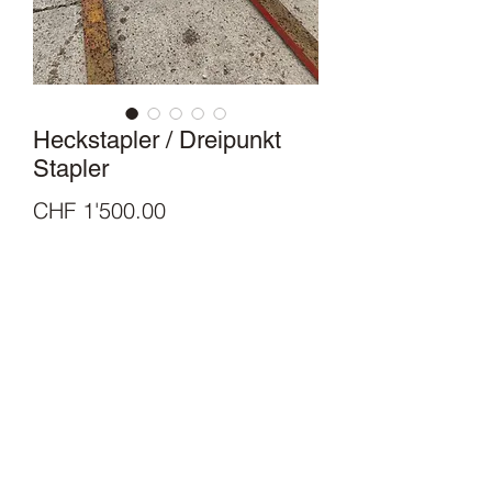
Heckstapler / Dreipunkt
Stapler
Price
CHF 1'500.00
Hechstapler in sehr gutem Zustand. Mit
2 m langen Gabel. Mit Seitenschub,
Joystick Steuerung mit Umschaltung,
und 1,5t Hubkraft. gabel in der Breite
umsteckbar von 130 cm ( aussen-
aussen der Gabel) auf 85cm.