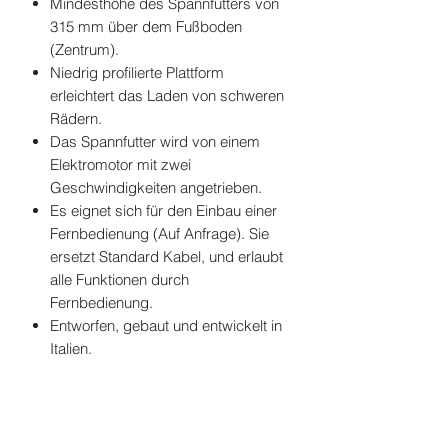
Mindesthöhe des Spannfutters von
315 mm über dem Fußboden
(Zentrum).
Niedrig profilierte Plattform
erleichtert das Laden von schweren
Rädern.
Das Spannfutter wird von einem
Elektromotor mit zwei
Geschwindigkeiten angetrieben.
Es eignet sich für den Einbau einer
Fernbedienung (Auf Anfrage). Sie
ersetzt Standard Kabel, und erlaubt
alle Funktionen durch
Fernbedienung.
Entworfen, gebaut und entwickelt in
Italien.
"Right to repair" - alle Ersatzteile sind
für mindestens 10 Jahre seit der
Produktion verfügbar, um die
Wartung zu erleichtern und die